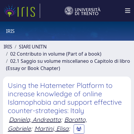
IRIS
IRIS
SIARI UNITN
02 Contributo in volume (Part of a book)
02.1 Saggio su volume miscellaneo o Capitolo di libro
(Essay or Book Chapter)
Using the Hatemeter Platform to
increase knowledge of online
Islamophobia and support effective
counter-strategies: Italy
Daniela, Andreatta
;
Baratto,
Gabriele
;
Martini, Elisa
;