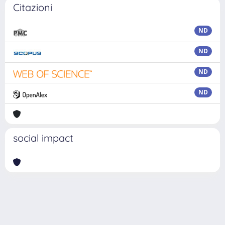
Citazioni
ND
ND
ND
ND
social impact
Powered by
IRIS
-
about IRIS
-