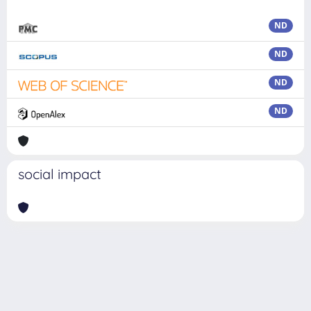
ND
ND
ND
ND
social impact
Powered by
IRIS
-
about IRIS
-
Utilizzo dei cookie
Copyright © 2026