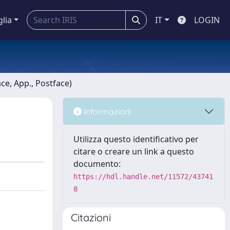
glia
IT
LOGIN
ace, App., Postface)
Informazioni
Utilizza questo identificativo per
citare o creare un link a questo
documento:
https://hdl.handle.net/11572/43741
8
Citazioni