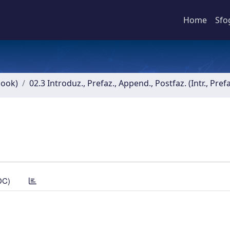
Home
Sfo
book)
02.3 Introduz., Prefaz., Append., Postfaz. (Intr., Pref
DC)