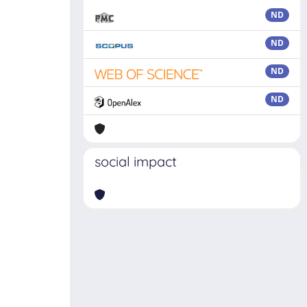
ND
ND
ND
ND
social impact