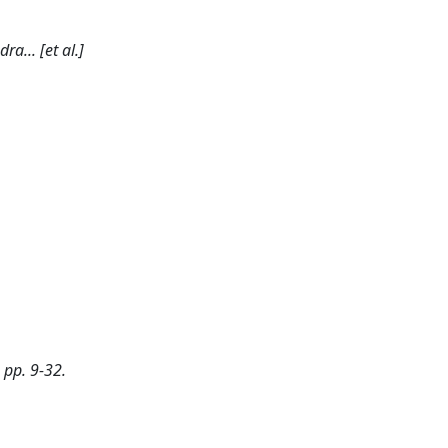
a... [et al.]
, pp. 9-32.