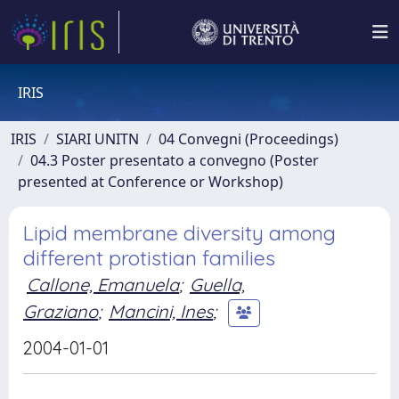
IRIS
IRIS
SIARI UNITN
04 Convegni (Proceedings)
04.3 Poster presentato a convegno (Poster
presented at Conference or Workshop)
Lipid membrane diversity among
different protistian families
Callone, Emanuela
;
Guella,
Graziano
;
Mancini, Ines
;
2004-01-01