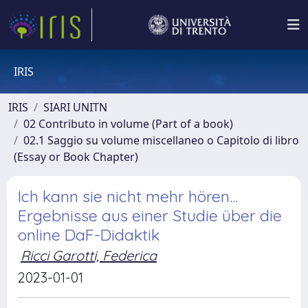
IRIS
IRIS
SIARI UNITN
02 Contributo in volume (Part of a book)
02.1 Saggio su volume miscellaneo o Capitolo di libro
(Essay or Book Chapter)
Ich kann sie nicht mehr hören...
Ergebnisse aus einer Studie über die
online DaF-Didaktik
Ricci Garotti, Federica
2023-01-01