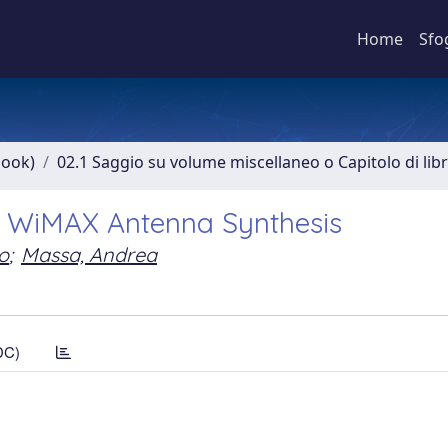
Home
Sfo
book)
02.1 Saggio su volume miscellaneo o Capitolo di lib
r WiMAX Antenna Synthesis
o
;
Massa, Andrea
DC)