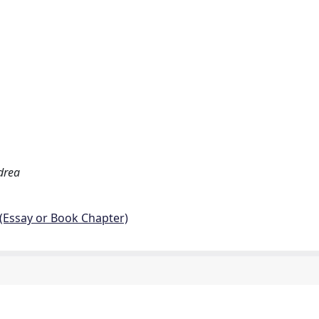
drea
 (Essay or Book Chapter)