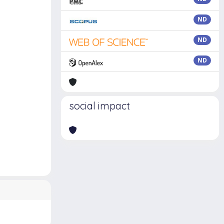
ND
ND
ND
social impact