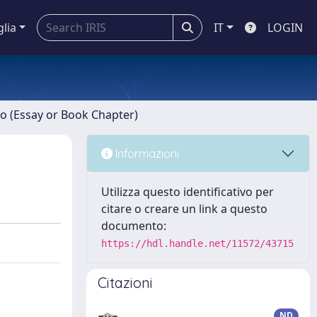
glia
IT
LOGIN
ro (Essay or Book Chapter)
Informazioni
Utilizza questo identificativo per
citare o creare un link a questo
documento:
https://hdl.handle.net/11572/43715
Citazioni
ND