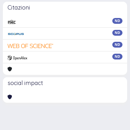
Citazioni
ND
ND
ND
ND
social impact