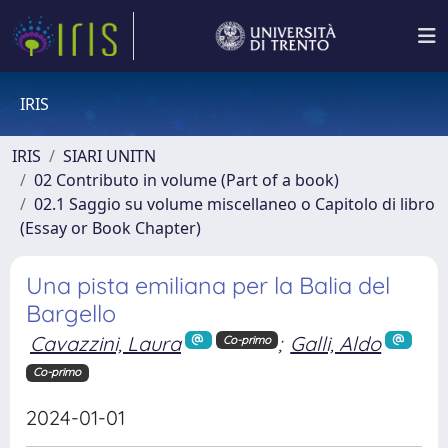
IRIS
IRIS
SIARI UNITN
02 Contributo in volume (Part of a book)
02.1 Saggio su volume miscellaneo o Capitolo di libro
(Essay or Book Chapter)
Una pista emiliana per la Balia del
Bargello
Cavazzini, Laura
;
Galli, Aldo
Co-primo
Co-primo
2024-01-01