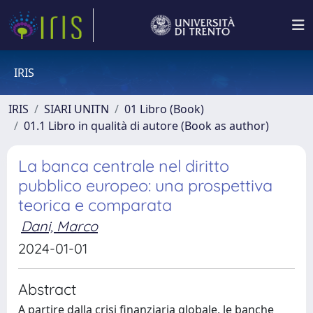
IRIS
IRIS
SIARI UNITN
01 Libro (Book)
01.1 Libro in qualità di autore (Book as author)
La banca centrale nel diritto
pubblico europeo: una prospettiva
teorica e comparata
Dani, Marco
2024-01-01
Abstract
A partire dalla crisi finanziaria globale, le banche