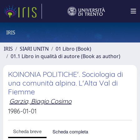
IRIS
IRIS
SIARI UNITN
01 Libro (Book)
01.1 Libro in qualità di autore (Book as author)
KOINONIA POLITICHE'. Sociologia di
una comunità alpina. L'Alta Val di
Fiemme
Garzia, Biagio Cosimo
1986-01-01
Scheda breve
Scheda completa