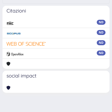
Citazioni
ND
ND
ND
ND
social impact