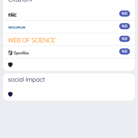
ND
ND
ND
ND
social impact
Powered by
IRIS
-
about IRIS
-
Utilizzo dei cookie
Copyright © 2026