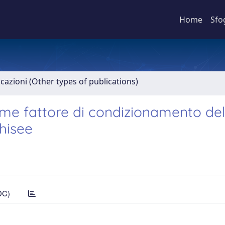
Home
Sfo
icazioni (Other types of publications)
me fattore di condizionamento del
hisee
DC)