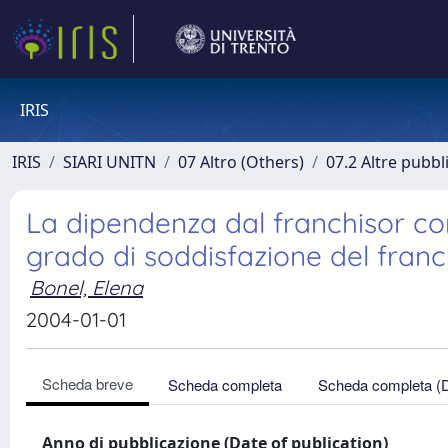
IRIS
IRIS
SIARI UNITN
07 Altro (Others)
07.2 Altre pubbl
La dipendenza dal franchisor co
grado di soddisfazione del franc
Bonel, Elena
2004-01-01
Scheda breve
Scheda completa
Scheda completa (
Anno di pubblicazione (Date of publication)