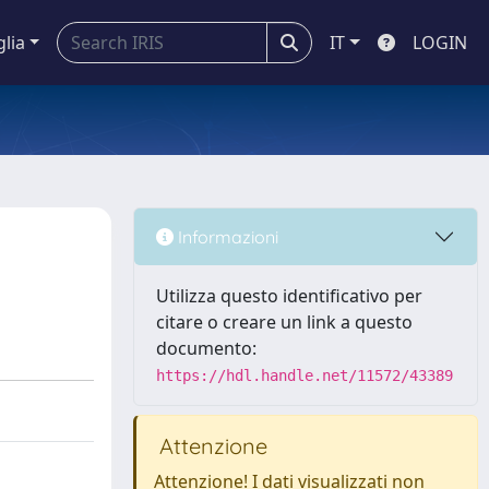
glia
IT
LOGIN
Informazioni
Utilizza questo identificativo per
citare o creare un link a questo
documento:
https://hdl.handle.net/11572/43389
Attenzione
Attenzione! I dati visualizzati non