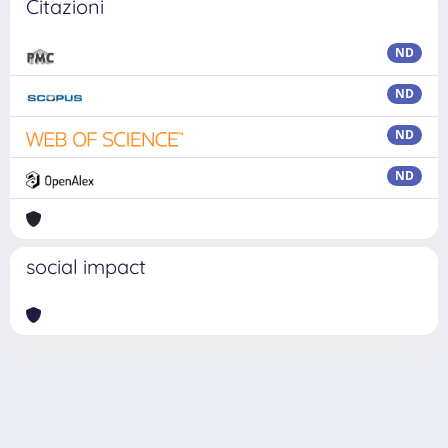
Citazioni
ND
ND
ND
ND
social impact
Powered by
IRIS
-
about IRIS
-