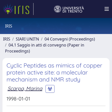
IRIS
IRIS
SIARI UNITN
04 Convegni (Proceedings)
04.1 Saggio in atti di convegno (Paper in
Proceedings)
Cyclic Peptides as mimics of copper
protein active site: a molecular
mechanism and NMR study
Scarpa, Marina
1998-01-01