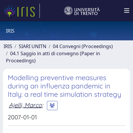
IRIS
IRIS
SIARI UNITN
04 Convegni (Proceedings)
04.1 Saggio in atti di convegno (Paper in
Proceedings)
Modelling preventive measures
during an influenza pandemic in
Italy: a real time simulation strategy
Ajelli, Marco
;
2007-01-01