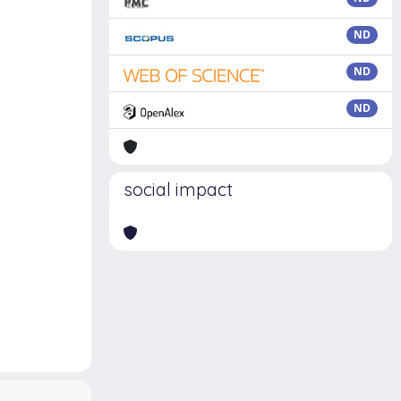
ND
ND
ND
social impact