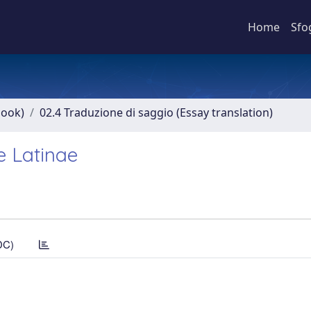
Home
Sfo
book)
02.4 Traduzione di saggio (Essay translation)
e Latinae
DC)