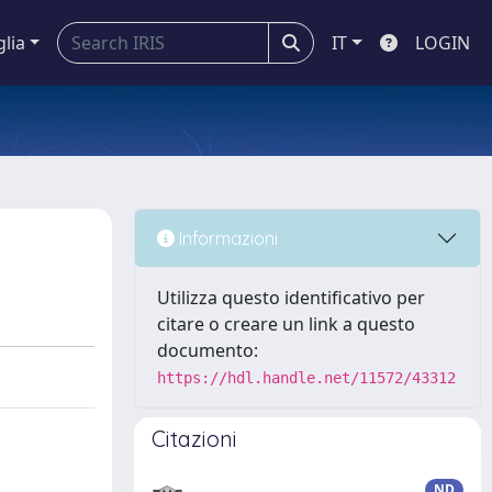
glia
IT
LOGIN
Informazioni
Utilizza questo identificativo per
citare o creare un link a questo
documento:
https://hdl.handle.net/11572/43312
Citazioni
ND