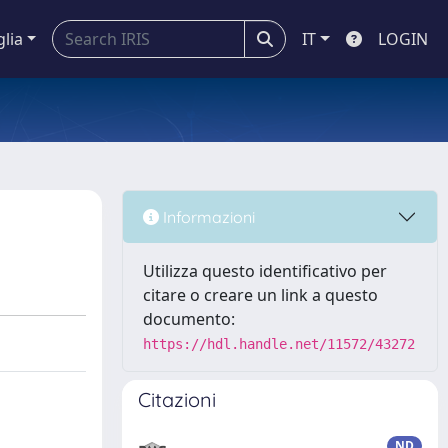
glia
IT
LOGIN
Informazioni
Utilizza questo identificativo per
citare o creare un link a questo
documento:
https://hdl.handle.net/11572/43272
Citazioni
ND