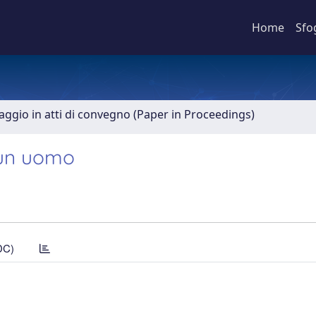
Home
Sfo
aggio in atti di convegno (Paper in Proceedings)
i un uomo
DC)