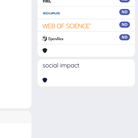
ND
ND
ND
social impact