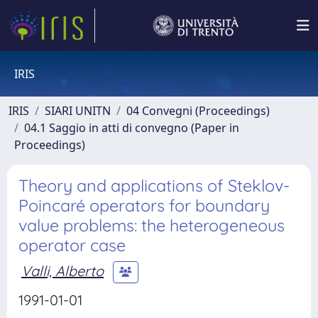
IRIS
IRIS
SIARI UNITN
04 Convegni (Proceedings)
04.1 Saggio in atti di convegno (Paper in
Proceedings)
Theory and applications of Steklov-
Poincaré operators for boundary
value problems: the heterogeneous
operator case
Valli, Alberto
1991-01-01