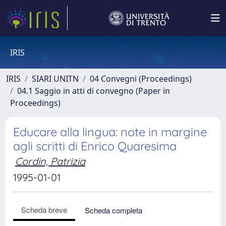
IRIS
IRIS
SIARI UNITN
04 Convegni (Proceedings)
04.1 Saggio in atti di convegno (Paper in
Proceedings)
Educare alla lingua: note in margine
agli scritti di Enrico Quaresima
Cordin, Patrizia
1995-01-01
Scheda breve
Scheda completa