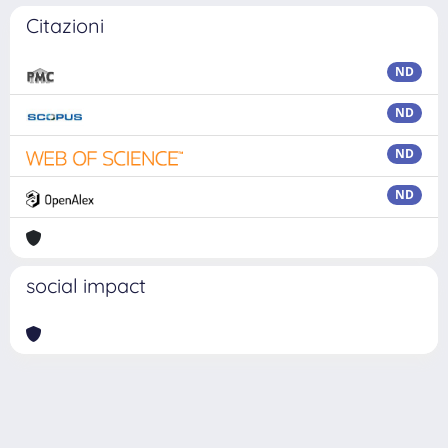
Citazioni
ND
ND
ND
ND
social impact