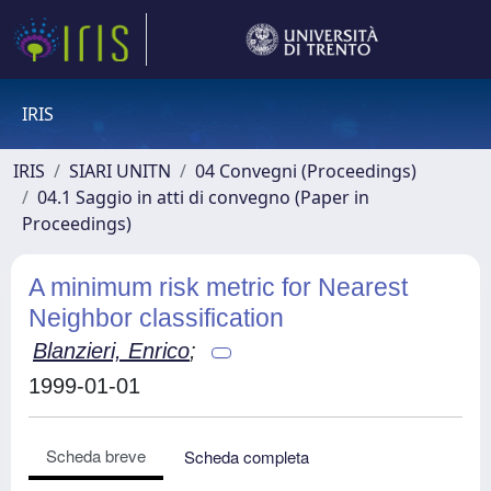
IRIS
IRIS
SIARI UNITN
04 Convegni (Proceedings)
04.1 Saggio in atti di convegno (Paper in
Proceedings)
A minimum risk metric for Nearest
Neighbor classification
Blanzieri, Enrico
;
1999-01-01
Scheda breve
Scheda completa