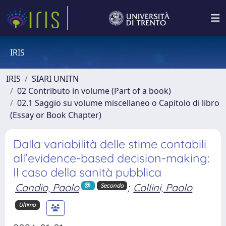
IRIS
IRIS
SIARI UNITN
02 Contributo in volume (Part of a book)
02.1 Saggio su volume miscellaneo o Capitolo di libro
(Essay or Book Chapter)
Dalla variabilità delle stime contabili
all’evidence-based decision-making:
Il caso della sanità pubblica
Candio, Paolo
;
Collini, Paolo
Secondo
Ultimo