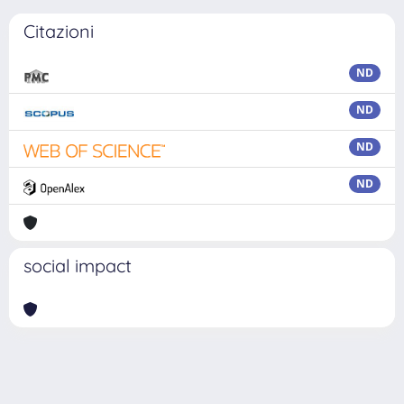
Citazioni
ND
ND
ND
ND
social impact