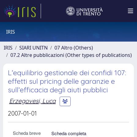
IRIS
IRIS
SIARI UNITN
07 Altro (Others)
07.2 Altre pubblicazioni (Other types of publications)
L’equilibrio gestionale dei confidi 107:
effetti sul pricing delle garanzie e
sull’efficacia degli aiuti pubblici
Erzegovesi, Luca
2007-01-01
Scheda breve
Scheda completa