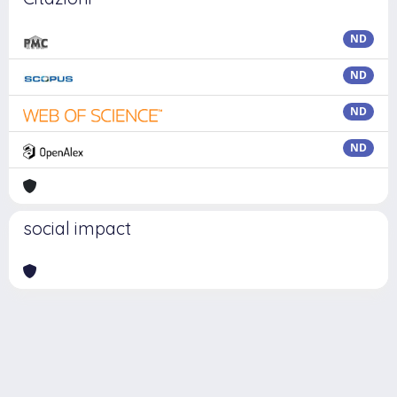
ND
ND
ND
ND
social impact
Powered by
IRIS
-
about IRIS
-
Utilizzo dei cookie
Copyright © 2026