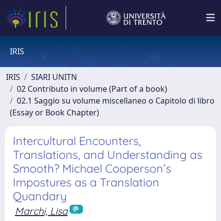
IRIS
IRIS
SIARI UNITN
02 Contributo in volume (Part of a book)
02.1 Saggio su volume miscellaneo o Capitolo di libro
(Essay or Book Chapter)
Intercultural Encounters,
Translations, and Understanding as
Smooth? Michael Cooperson’s
Impostures as a Translation
Quandary
Marchi, Lisa