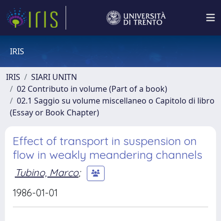
IRIS
IRIS
SIARI UNITN
02 Contributo in volume (Part of a book)
02.1 Saggio su volume miscellaneo o Capitolo di libro
(Essay or Book Chapter)
Effect of transport in suspension on
flow in weakly meandering channels
Tubino, Marco
;
1986-01-01