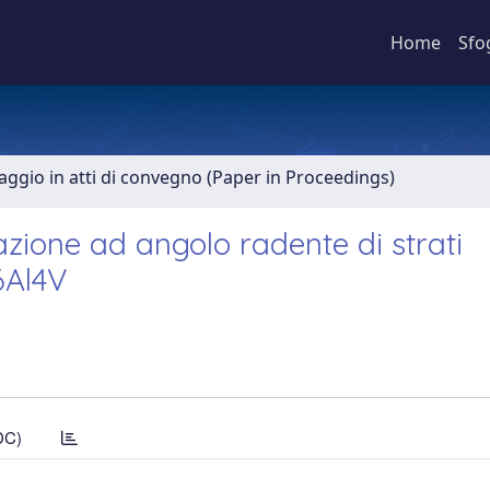
Home
Sfo
aggio in atti di convegno (Paper in Proceedings)
azione ad angolo radente di strati
6Al4V
DC)