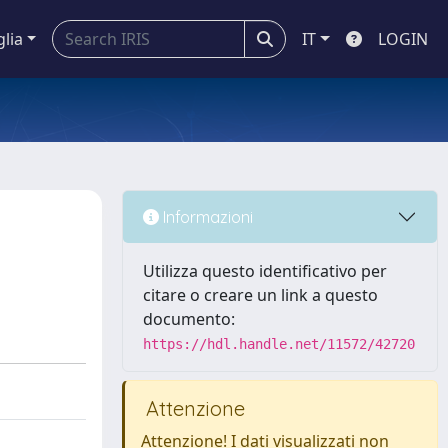
glia
IT
LOGIN
Informazioni
Utilizza questo identificativo per
citare o creare un link a questo
documento:
https://hdl.handle.net/11572/42720
Attenzione
Attenzione! I dati visualizzati non