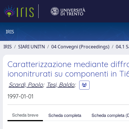
IRIS
IRIS
SIARI UNITN
04 Convegni (Proceedings)
04.1 S
Caratterizzazione mediante diffr
iononitrurati su componenti in Ti
Scardi, Paolo
;
Tesi, Baldo
;
1997-01-01
Scheda breve
Scheda completa
Scheda completa (