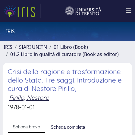
IRIS
IRIS
SIARI UNITN
01 Libro (Book)
01.2 Libro in qualità di curatore (Book as editor)
Crisi della ragione e trasformazione
dello Stato. Tre saggi. Introduzione e
cura di Nestore Pirillo,
Pirillo, Nestore
1978-01-01
Scheda breve
Scheda completa