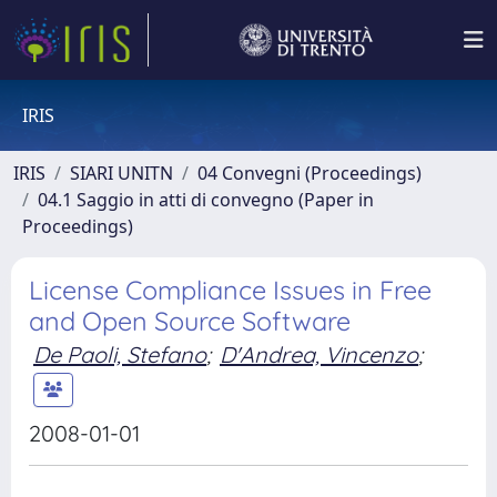
IRIS
IRIS
SIARI UNITN
04 Convegni (Proceedings)
04.1 Saggio in atti di convegno (Paper in
Proceedings)
License Compliance Issues in Free
and Open Source Software
De Paoli, Stefano
;
D'Andrea, Vincenzo
;
2008-01-01