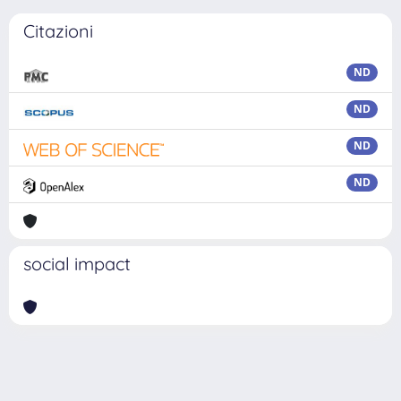
Citazioni
ND
ND
ND
ND
social impact