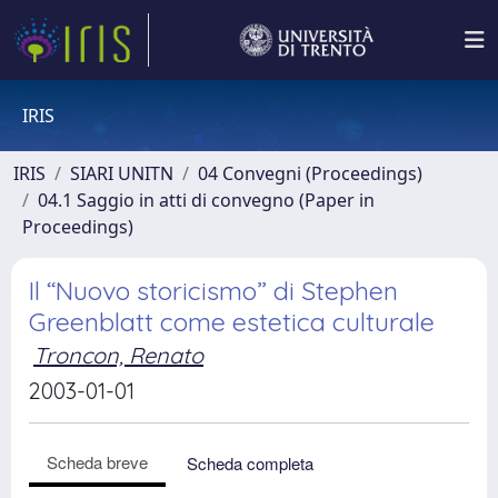
IRIS
IRIS
SIARI UNITN
04 Convegni (Proceedings)
04.1 Saggio in atti di convegno (Paper in
Proceedings)
Il “Nuovo storicismo” di Stephen
Greenblatt come estetica culturale
Troncon, Renato
2003-01-01
Scheda breve
Scheda completa