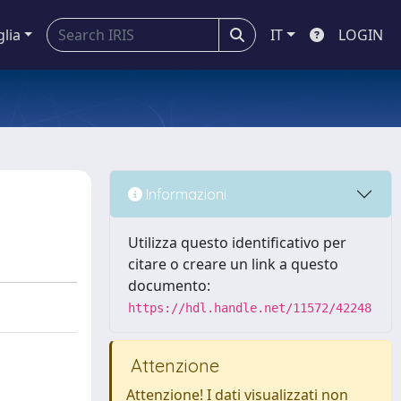
glia
IT
LOGIN
Informazioni
Utilizza questo identificativo per
citare o creare un link a questo
documento:
https://hdl.handle.net/11572/42248
Attenzione
Attenzione! I dati visualizzati non