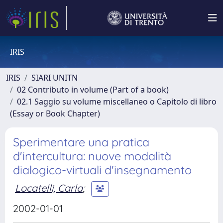
IRIS
IRIS
SIARI UNITN
02 Contributo in volume (Part of a book)
02.1 Saggio su volume miscellaneo o Capitolo di libro
(Essay or Book Chapter)
Sperimentare una pratica
d'intercultura: nuove modalità
dialogico-virtuali d'insegnamento
Locatelli, Carla
;
2002-01-01