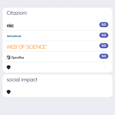
Citazioni
ND
ND
ND
ND
social impact