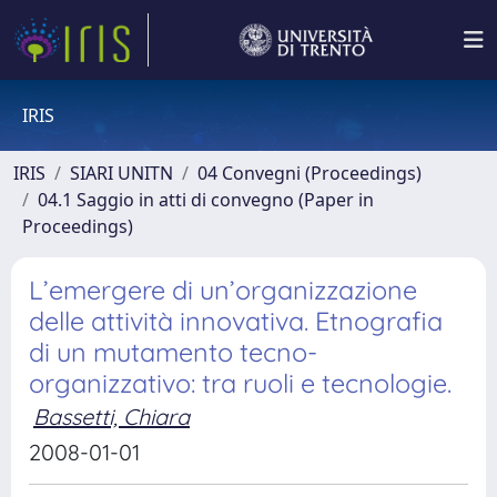
IRIS
IRIS
SIARI UNITN
04 Convegni (Proceedings)
04.1 Saggio in atti di convegno (Paper in
Proceedings)
L’emergere di un’organizzazione
delle attività innovativa. Etnografia
di un mutamento tecno-
organizzativo: tra ruoli e tecnologie.
Bassetti, Chiara
2008-01-01