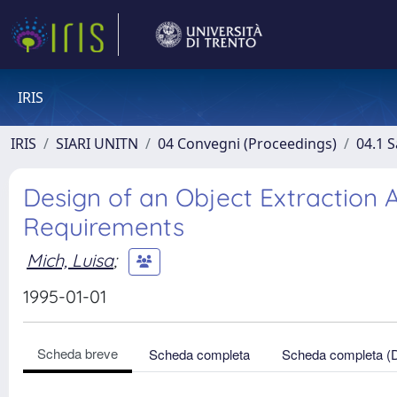
IRIS
IRIS
SIARI UNITN
04 Convegni (Proceedings)
04.1 S
Design of an Object Extraction
Requirements
Mich, Luisa
;
1995-01-01
Scheda breve
Scheda completa
Scheda completa (