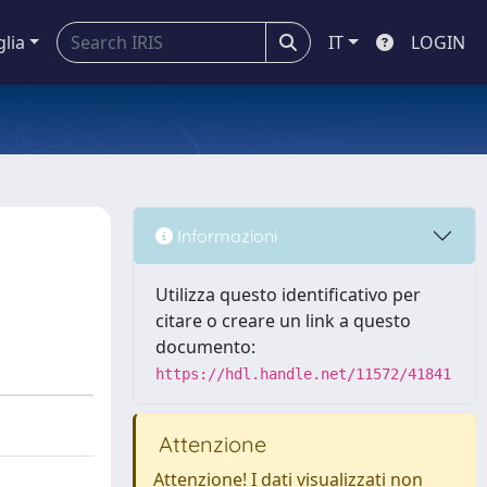
glia
IT
LOGIN
Informazioni
Utilizza questo identificativo per
citare o creare un link a questo
documento:
https://hdl.handle.net/11572/41841
Attenzione
Attenzione! I dati visualizzati non