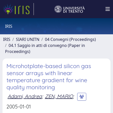
IRIS
IRIS
SIARI UNITN
04 Convegni (Proceedings)
04.1 Saggio in atti di convegno (Paper in
Proceedings)
Microhotplate-based silicon gas
sensor arrays with linear
temperature gradient for wine
quality monitoring
Adami, Andrea
;
ZEN, MARIO
;
2005-01-01