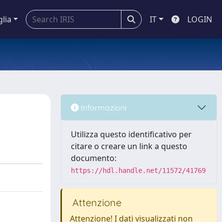
glia
IT
LOGIN
Informazioni
Utilizza questo identificativo per
citare o creare un link a questo
documento:
https://hdl.handle.net/11572/41769
Attenzione
Attenzione! I dati visualizzati non