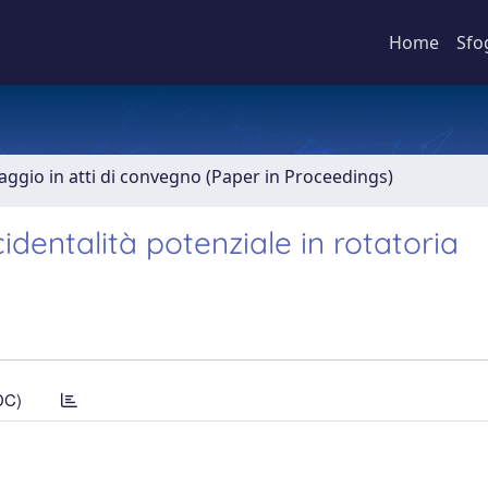
Home
Sfo
aggio in atti di convegno (Paper in Proceedings)
identalità potenziale in rotatoria
DC)