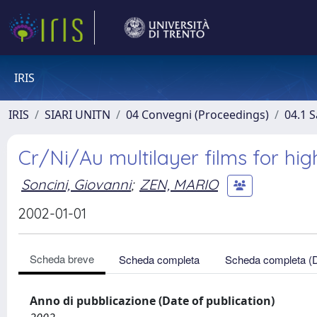
IRIS
IRIS
SIARI UNITN
04 Convegni (Proceedings)
04.1 S
Cr/Ni/Au multilayer films for h
Soncini, Giovanni
;
ZEN, MARIO
2002-01-01
Scheda breve
Scheda completa
Scheda completa (
Anno di pubblicazione (Date of publication)