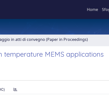
Home
Sfo
aggio in atti di convegno (Paper in Proceedings)
igh temperature MEMS applications
DC)