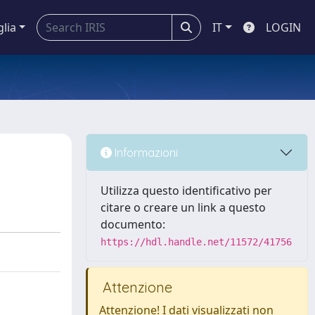
glia
IT
LOGIN
Informazioni
Utilizza questo identificativo per
citare o creare un link a questo
documento:
https://hdl.handle.net/11572/41756
Attenzione
Attenzione! I dati visualizzati non