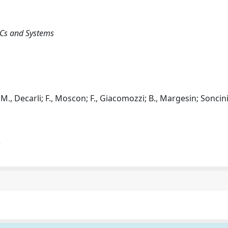
ICs and Systems
pi; M., Decarli; F., Moscon; F., Giacomozzi; B., Margesin; Soncini
)