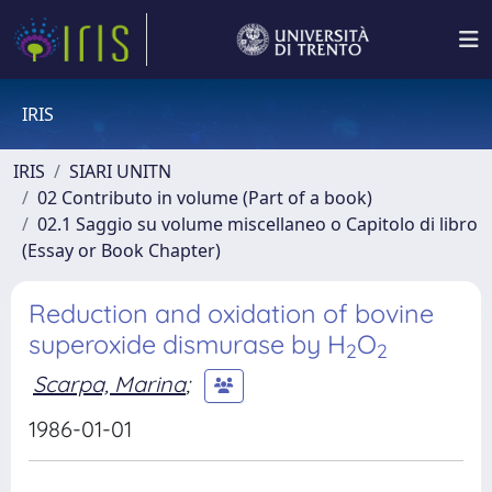
IRIS
IRIS
SIARI UNITN
02 Contributo in volume (Part of a book)
02.1 Saggio su volume miscellaneo o Capitolo di libro
(Essay or Book Chapter)
Reduction and oxidation of bovine
superoxide dismurase by H
O
2
2
Scarpa, Marina
;
1986-01-01