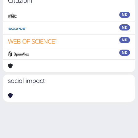
Citazioni
ND
ND
ND
ND
social impact
Powered by
IRIS
-
about IRIS
-