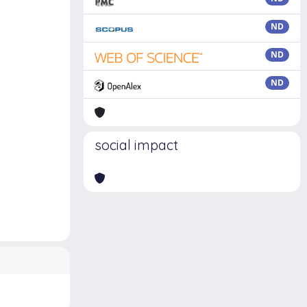
ND
ND
ND
social impact