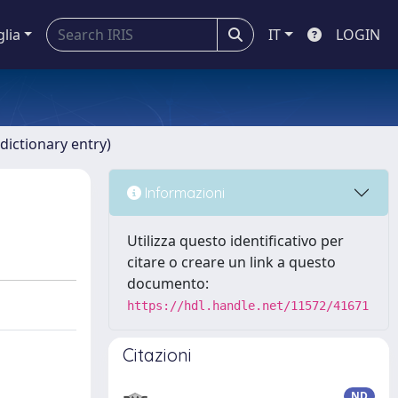
glia
IT
LOGIN
dictionary entry)
Informazioni
Utilizza questo identificativo per
citare o creare un link a questo
documento:
https://hdl.handle.net/11572/41671
Citazioni
ND