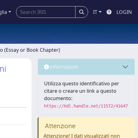
glia
IT
LOGIN
ro (Essay or Book Chapter)
ni
Informazioni
Utilizza questo identificativo per
citare o creare un link a questo
documento:
https://hdl.handle.net/11572/41647
Attenzione
Attenzione! I dati visualizzati non