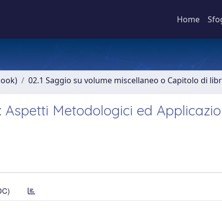
Home
Sfo
book)
02.1 Saggio su volume miscellaneo o Capitolo di lib
a: Aspetti Metodologici ed Applicazio
DC)