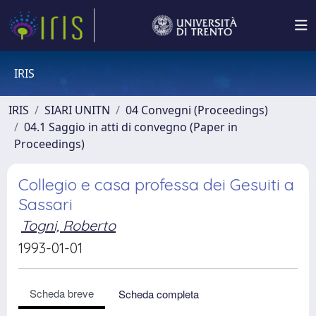
IRIS
IRIS
SIARI UNITN
04 Convegni (Proceedings)
04.1 Saggio in atti di convegno (Paper in
Proceedings)
Collegio e casa professa dei Gesuiti a
Sassari
Togni, Roberto
1993-01-01
Scheda breve
Scheda completa