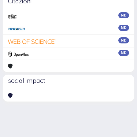
Citazioni
ND
ND
ND
ND
social impact
Powered by
IRIS
-
about IRIS
-