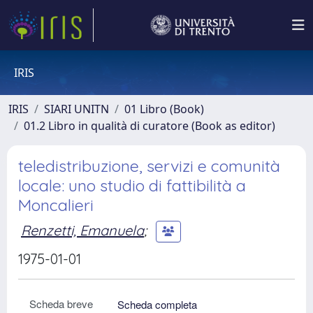
IRIS
IRIS
SIARI UNITN
01 Libro (Book)
01.2 Libro in qualità di curatore (Book as editor)
teledistribuzione, servizi e comunità
locale: uno studio di fattibilità a
Moncalieri
Renzetti, Emanuela
;
1975-01-01
Scheda breve
Scheda completa