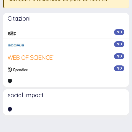
Citazioni
ND
ND
ND
ND
social impact