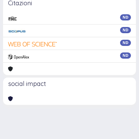
Citazioni
ND
ND
ND
ND
social impact
Powered by
IRIS
-
about IRIS
-