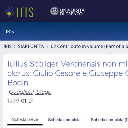
IRIS
IRIS
SIARI UNITN
02 Contributo in volume (Part of a 
Iullius Scaliger Veronensis non 
clarus: Giulio Cesare e Giuseppe 
Bodin
Quaglioni, Diego
1999-01-01
Scheda breve
Scheda completa
Scheda completa (