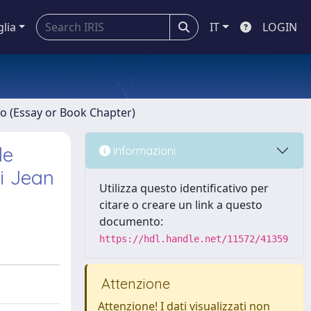
glia
IT
LOGIN
ro (Essay or Book Chapter)
le
Informazioni
di Jean
Utilizza questo identificativo per
citare o creare un link a questo
documento:
https://hdl.handle.net/11572/41359
Attenzione
Attenzione! I dati visualizzati non