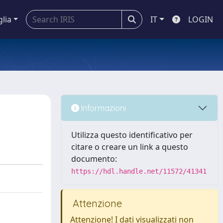
glia
IT
LOGIN
Informazioni
Utilizza questo identificativo per
citare o creare un link a questo
documento:
https://hdl.handle.net/11572/41341
Attenzione
Attenzione! I dati visualizzati non