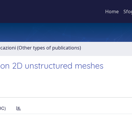
Home
Sfo
icazioni (Other types of publications)
 on 2D unstructured meshes
DC)