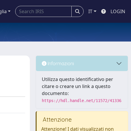
glia
IT
LOGIN
Informazioni
Utilizza questo identificativo per
citare o creare un link a questo
documento:
https://hdl.handle.net/11572/41336
Attenzione
Attenzione! I dati visualizzati non