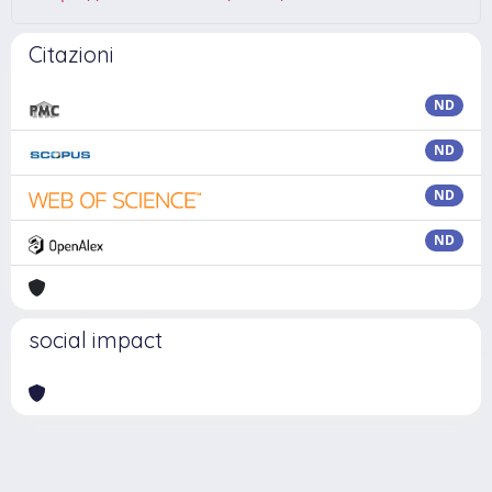
Citazioni
ND
ND
ND
ND
social impact